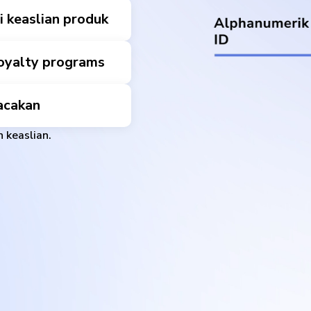
i keaslian produk
loyalty programs
acakan
 keaslian.