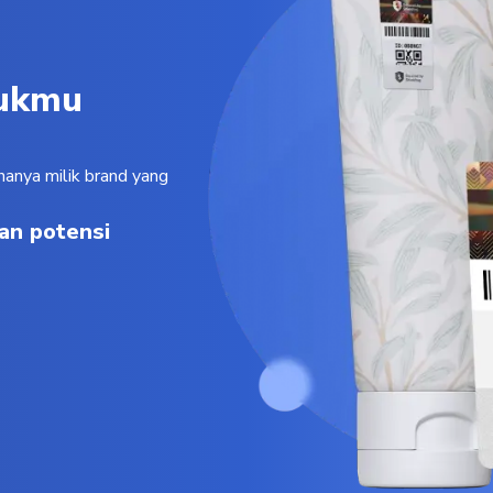
dukmu
hanya milik brand yang
kan potensi