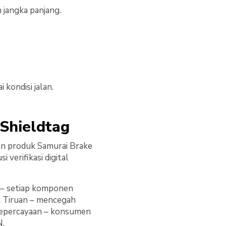
jangka panjang.
kondisi jalan.
 Shieldtag
an produk Samurai Brake
 verifikasi digital
 – setiap komponen
uk Tiruan – mencegah
Kepercayaan – konsumen
N.