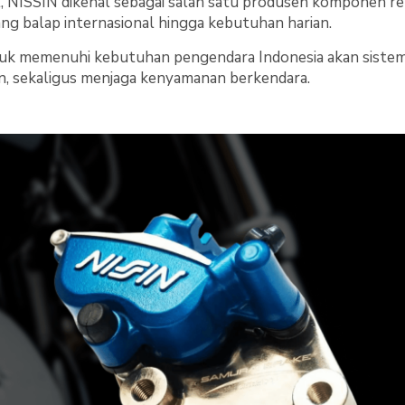
l, NISSIN dikenal sebagai salah satu produsen komponen r
ang balap internasional hingga kebutuhan harian.
tuk memenuhi kebutuhan pengendara Indonesia akan sist
an, sekaligus menjaga kenyamanan berkendara.