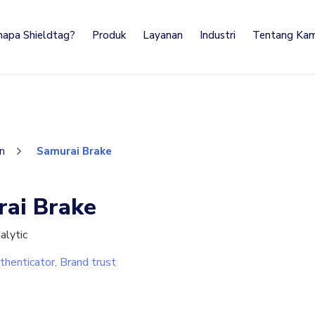
napa Shieldtag?
Produk
Layanan
Industri
Tentang Kam
en
Samurai Brake
rai Brake
alytic
thenticator, Brand trust