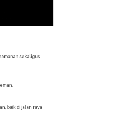
eamanan sekaligus
reman.
 baik di jalan raya