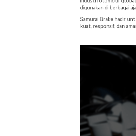
industri otomotif globa
digunakan di berbagai aj
Samurai Brake hadir un
kuat, responsif, dan am