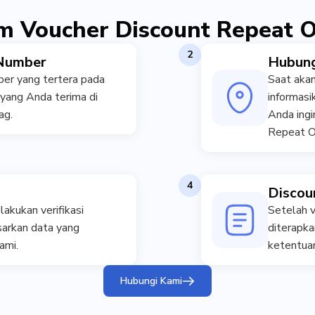
m Voucher Discount Repeat 
2
 Number
Hubung
r yang tertera pada
Saat aka
yang Anda terima di
informas
ag.
Anda ing
Repeat O
4
Discou
akukan verifikasi
Setelah v
arkan data yang
diterapka
ami.
ketentuan
Hubungi Kami