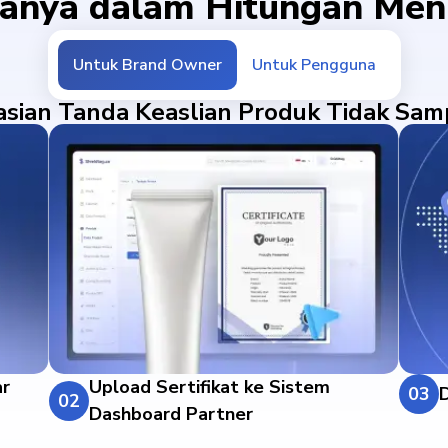
anya dalam Hitungan Men
Untuk Brand Owner
Untuk Pengguna
asian Tanda Keaslian Produk Tidak Samp
ar
Upload Sertifikat ke Sistem
03
D
02
Dashboard Partner