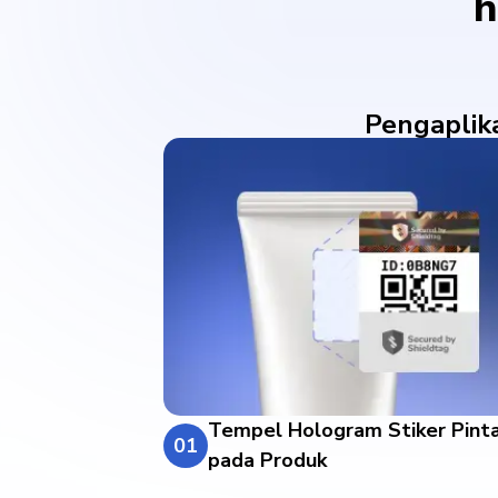
h
Pengaplik
Tempel Hologram Stiker Pint
01
pada Produk