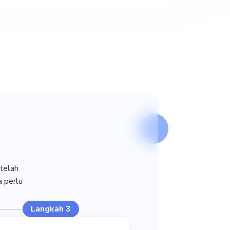
telah
a perlu
Langkah 3