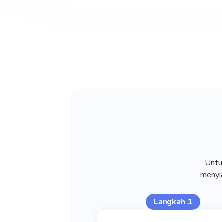
Untu
menyia
Langkah 1