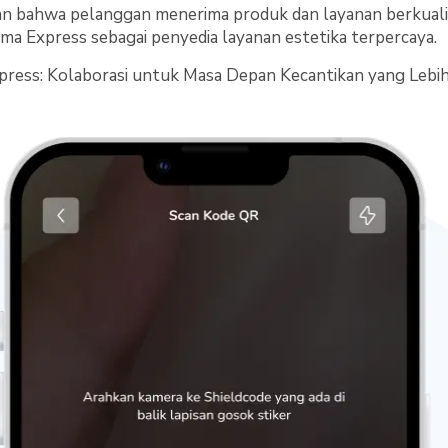
an bahwa pelanggan menerima produk dan layanan berkualita
ma Express sebagai penyedia layanan estetika terpercaya.
press: Kolaborasi untuk Masa Depan Kecantikan yang Lebi