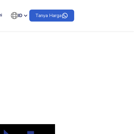
i
ID
Tanya Harga