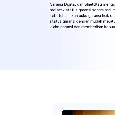
Garansi Digital dari Shieldtag mengg
melacak status garansi secara real-t
kebutuhan akan buku garansi fisik 
status garansi dengan mudah melalui
klaim garansi dan memberikan kepua