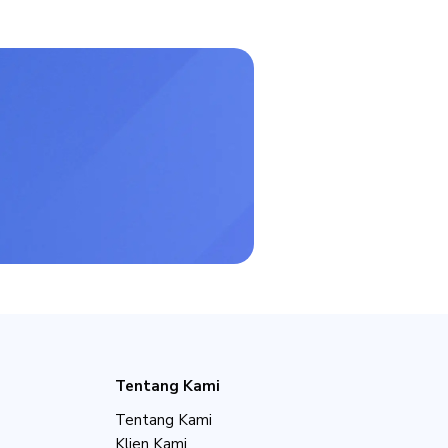
Tentang Kami
Tentang Kami
Klien Kami