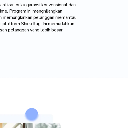
antikan buku garansi konvensional dan 
ime. Program ini menghilangkan 
dan memungkinkan pelanggan memantau 
 platform Shieldtag. Ini memudahkan 
san pelanggan yang lebih besar.