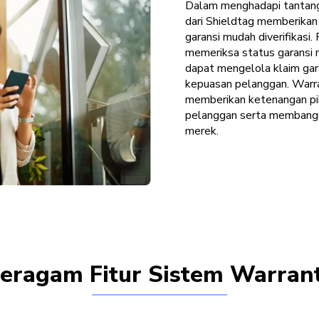
Dalam menghadapi tantangan
dari Shieldtag memberikan
garansi mudah diverifikasi
memeriksa status garansi me
dapat mengelola klaim gar
kepuasan pelanggan. Warra
memberikan ketenangan pik
pelanggan serta membangu
merek.
eragam Fitur Sistem Warran