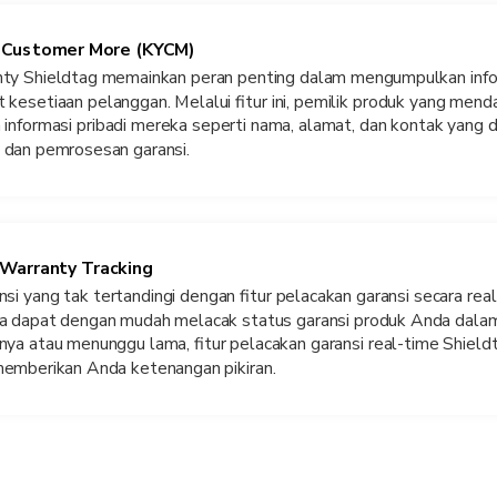
 Customer More (KYCM)
nty Shieldtag memainkan peran penting dalam mengumpulkan info
kesetiaan pelanggan. Melalui fitur ini, pemilik produk yang mend
informasi pribadi mereka seperti nama, alamat, dan kontak yang d
 dan pemrosesan garansi.
Warranty Tracking
ansi yang tak tertandingi dengan fitur pelacakan garansi secara re
Anda dapat dengan mudah melacak status garansi produk Anda dalam 
nya atau menunggu lama, fitur pelacakan garansi real-time Shiel
memberikan Anda ketenangan pikiran.