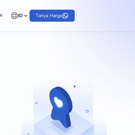
i
ID
Tanya Harga