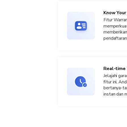
Know Your
Fitur Warra
memperkuat 
memberikan 
pendaftaran
Real-time 
Jelajahi gar
fitur ini, 
bertanya-ta
instan dan 