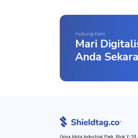
Hubungi Kami
Mari Digital
Anda Sekara
Griya Idola Industrial Park, Blok Y-18 