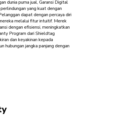
 dunia purna jual, Garansi Digital
 perlindungan yang kuat dengan
. Pelanggan dapat dengan percaya diri
reka melalui fitur intuitif. Merek
ansi dengan efisiensi, meningkatkan
nty Program dari Shieldtag
iran dan keyakinan kepada
n hubungan jangka panjang dengan
ty