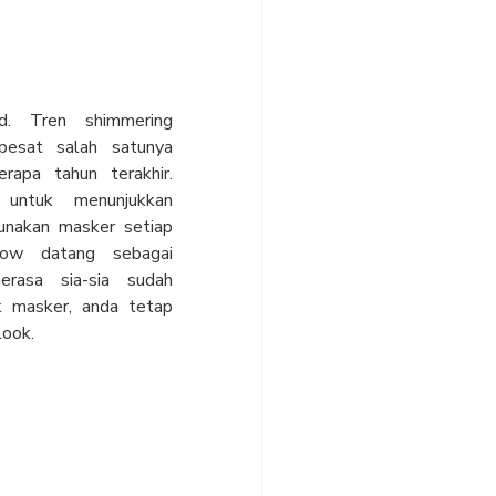
id. Tren shimmering
pesat salah satunya
apa tahun terakhir.
 untuk menunjukkan
nakan masker setiap
adow datang sebagai
erasa sia-sia sudah
 masker, anda tetap
look.