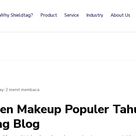
Why Shieldtag?
Product
Service
Industry
About Us
ay
2 menit membaca
•
ren Makeup Populer Tah
ag Blog