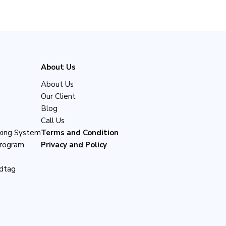
About Us
About Us
Our Client
Blog
Call Us
cking System
Terms and Condition
Program
Privacy and Policy
ldtag