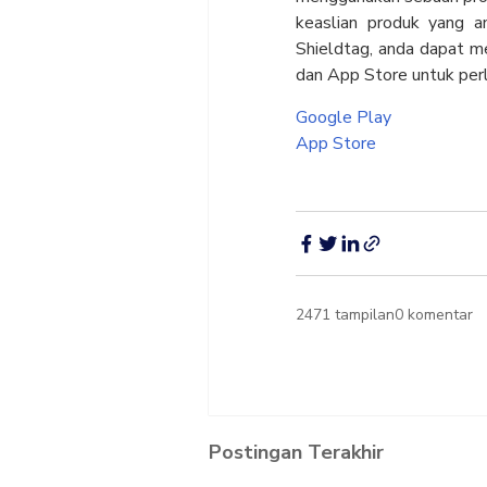
keaslian produk yang an
Shieldtag, anda dapat me
dan App Store untuk per
Google Play
App Store
2471
tampilan
0
komentar
Postingan Terakhir