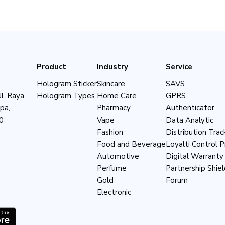
Product
Industry
Service
Hologram Sticker
Skincare
SAVS
Hologram Types
Home Care
GPRS
Jl. Raya
Pharmacy
Authenticator
pa,
Vape
Data Analytic
0
Fashion
Distribution Tra
Food and Beverage
Loyalti Control 
Automotive
Digital Warranty
Perfume
Partnership Shie
Gold
Forum
Electronic