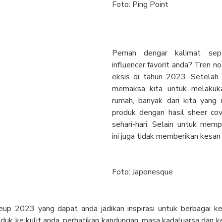
Foto: Ping Point
Pernah dengar kalimat sepe
influencer favorit anda? Tren n
eksis di tahun 2023. Setelah
memaksa kita untuk melakuka
rumah, banyak dari kita yang
produk dengan hasil sheer co
sehari-hari. Selain untuk mem
ini juga tidak memberikan kesa
Foto: Japonesque
eup 2023 yang dapat anda jadikan inspirasi untuk berbagai k
k ke kulit anda, perhatikan kandungan, masa kadaluarsa dan ke