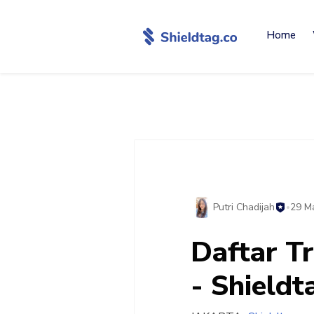
Home
Putri Chadijah
29 M
•
Daftar T
- Shieldt