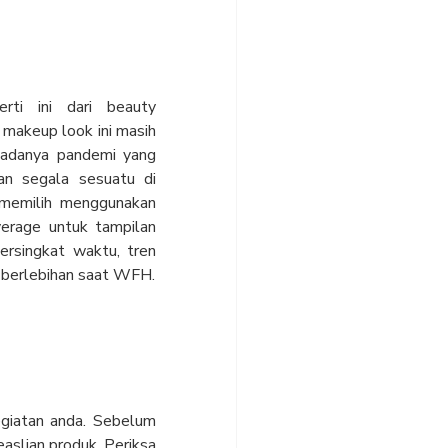
rti ini dari beauty
o makeup look ini masih
 adanya pandemi yang
n segala sesuatu di
 memilih menggunakan
verage untuk tampilan
persingkat waktu, tren
n berlebihan saat WFH.
egiatan anda. Sebelum
aslian produk. Periksa